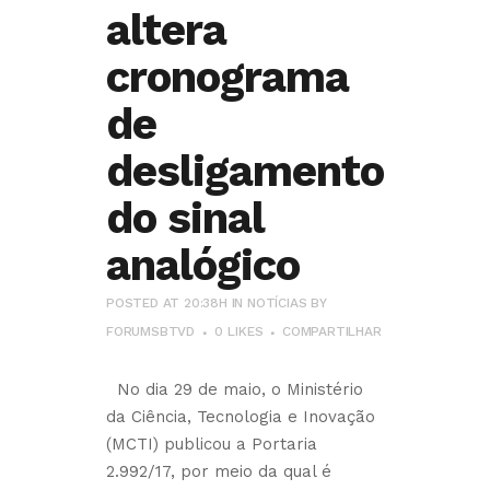
altera
cronograma
de
desligamento
do sinal
analógico
POSTED AT 20:38H
IN
NOTÍCIAS
BY
FORUMSBTVD
0
LIKES
COMPARTILHAR
No dia 29 de maio, o Ministério
da Ciência, Tecnologia e Inovação
(MCTI) publicou a Portaria
2.992/17, por meio da qual é