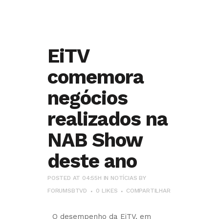
EiTV
comemora
negócios
realizados na
NAB Show
deste ano
POSTED AT 04:55H
IN
NOTÍCIAS
BY
FORUMSBTVD
0
LIKES
COMPARTILHAR
O desempenho da EiTV, em