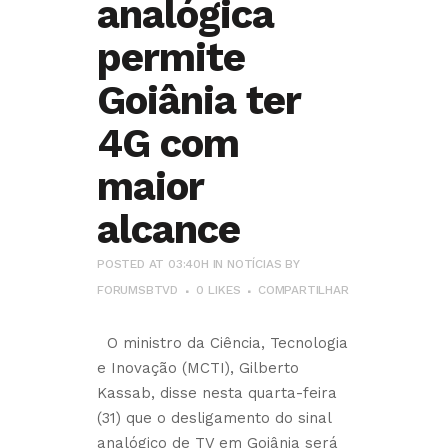
analógica
permite
Goiânia ter
4G com
maior
alcance
POSTED AT 03:40H
IN
NOTÍCIAS
BY
FORUMSBTVD
0
LIKES
COMPARTILHAR
O ministro da Ciência, Tecnologia
e Inovação (MCTI), Gilberto
Kassab, disse nesta quarta-feira
(31) que o desligamento do sinal
analógico de TV em Goiânia será