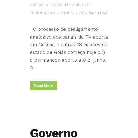
POSTED AT 03:32H
IN
NOTÍCIAS
BY
FORUMSBTVD
0
LIKES
COMPARTILHAR
O processo de desligamento
analógico dos canais de TV aberta
em Goiânia e outras 28 cidades do
estado de Goiás começa hoje (31)
e permanece aberto até 21 junho.
O...
Read More
Governo