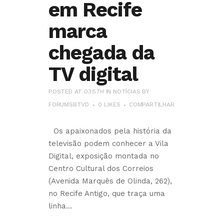
em Recife
marca
chegada da
TV digital
POSTED AT 03:57H
IN
NOTÍCIAS
BY
FORUMSBTVD
0
LIKES
COMPARTILHAR
Os apaixonados pela história da
televisão podem conhecer a Vila
Digital, exposição montada no
Centro Cultural dos Correios
(Avenida Marquês de Olinda, 262),
no Recife Antigo, que traça uma
linha...