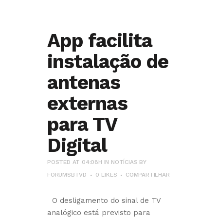
App facilita
instalação de
antenas
externas
para TV
Digital
POSTED AT 04:08H
IN
NOTÍCIAS
BY
FORUMSBTVD
0
LIKES
COMPARTILHAR
O desligamento do sinal de TV
analógico está previsto para