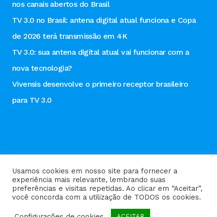
nos canais abertos do Brasil
TV 3.0 no Brasil: antena digital atual funciona e Copa
de 2026 terá transmissão em 4K
TV 3.0: sua antena digital atual vai funcionar com a
nova tecnologia?
Vivensis desenvolve o primeiro receptor brasileiro
para TV 3.0
Usamos cookies em nosso site para fornecer a
experiência mais relevante, lembrando suas
preferências e visitas repetidas. Ao clicar em “Aceitar”,
Política de privacidade
você concorda com a utilização de TODOS os cookies.
Configurações de cookies
ACEITAR