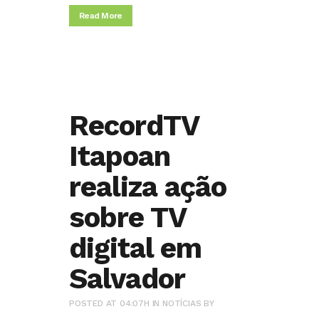
Read More
RecordTV
Itapoan
realiza ação
sobre TV
digital em
Salvador
POSTED AT 04:07H
IN
NOTÍCIAS
BY