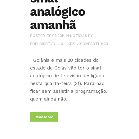
analógico
amanhã
POSTED AT 03:20H
IN
NOTÍCIAS
BY
FORUMSBTVD
0
LIKES
COMPARTILHAR
Goiânia e mais 28 cidades do
estado de Goiás vão ter o sinal
analógico de televisão desligado
nesta quarta-feira (31). Para não
ficar sem assistir à programação,
quem ainda não...
Read More