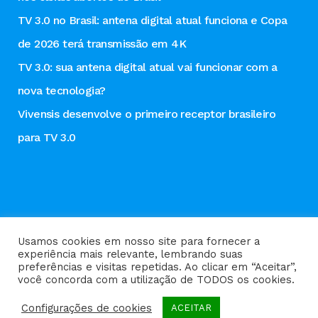
TV 3.0 no Brasil: antena digital atual funciona e Copa
de 2026 terá transmissão em 4K
TV 3.0: sua antena digital atual vai funcionar com a
nova tecnologia?
Vivensis desenvolve o primeiro receptor brasileiro
para TV 3.0
Usamos cookies em nosso site para fornecer a
experiência mais relevante, lembrando suas
preferências e visitas repetidas. Ao clicar em “Aceitar”,
Política de privacidade
você concorda com a utilização de TODOS os cookies.
Configurações de cookies
ACEITAR