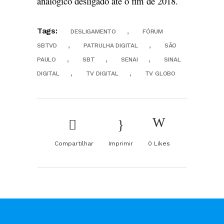
analógico desligado até o fim de 2018.
Tags:
,
DESLIGAMENTO
FÓRUM
,
,
SBTVD
PATRULHA DIGITAL
SÃO
,
,
,
PAULO
SBT
SENAI
SINAL
,
,
DIGITAL
TV DIGITAL
TV GLOBO
Compartilhar
Imprimir
0
Likes