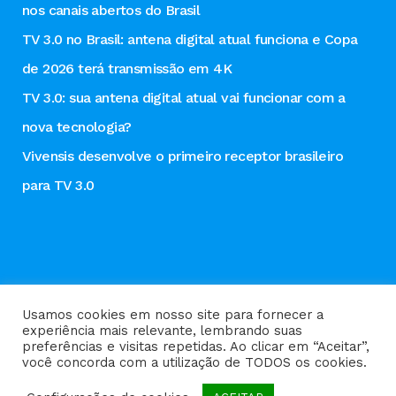
nos canais abertos do Brasil
TV 3.0 no Brasil: antena digital atual funciona e Copa
de 2026 terá transmissão em 4K
TV 3.0: sua antena digital atual vai funcionar com a
nova tecnologia?
Vivensis desenvolve o primeiro receptor brasileiro
para TV 3.0
Usamos cookies em nosso site para fornecer a
experiência mais relevante, lembrando suas
preferências e visitas repetidas. Ao clicar em “Aceitar”,
Política de privacidade
você concorda com a utilização de TODOS os cookies.