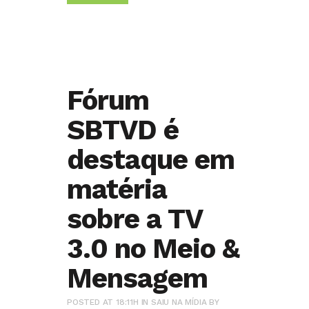
Fórum
SBTVD é
destaque em
matéria
sobre a TV
3.0 no Meio &
Mensagem
POSTED AT 18:11H
IN
SAIU NA MÍDIA
BY