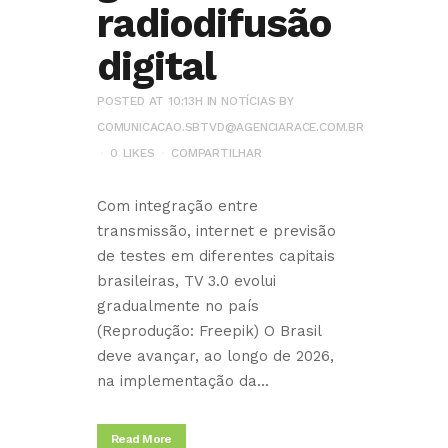
radiodifusão
digital
POSTED AT 10:13H
IN
NOTÍCIAS
BY
COMUNICACAO.SBTVD@AGENCIARACE.COM.BR
0
LIKES
COMPARTILHAR
Com integração entre
transmissão, internet e previsão
de testes em diferentes capitais
brasileiras, TV 3.0 evolui
gradualmente no país
(Reprodução: Freepik) O Brasil
deve avançar, ao longo de 2026,
na implementação da...
Read More