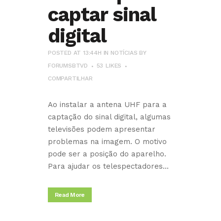
captar sinal
digital
POSTED AT 13:44H
IN
NOTÍCIAS
BY
FORUMSBTVD
53
LIKES
COMPARTILHAR
Ao instalar a antena UHF para a
captação do sinal digital, algumas
televisões podem apresentar
problemas na imagem. O motivo
pode ser a posição do aparelho.
Para ajudar os telespectadores...
Read More