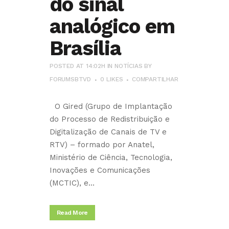
do sinal
analógico em
Brasília
POSTED AT 14:02H
IN
NOTÍCIAS
BY
FORUMSBTVD
0
LIKES
COMPARTILHAR
O Gired (Grupo de Implantação
do Processo de Redistribuição e
Digitalização de Canais de TV e
RTV) – formado por Anatel,
Ministério de Ciência, Tecnologia,
Inovações e Comunicações
(MCTIC), e...
Read More