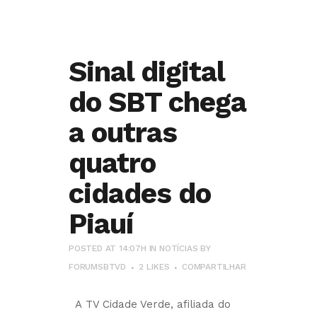
Sinal digital
do SBT chega
a outras
quatro
cidades do
Piauí
POSTED AT 14:07H
IN
NOTÍCIAS
BY
FORUMSBTVD
2
LIKES
COMPARTILHAR
A TV Cidade Verde, afiliada do