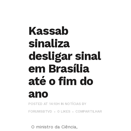
Kassab
sinaliza
desligar sinal
em Brasília
até o fim do
ano
POSTED AT 14:10H
IN
NOTÍCIAS
BY
FORUMSBTVD
0
LIKES
COMPARTILHAR
O ministro da Ciência,