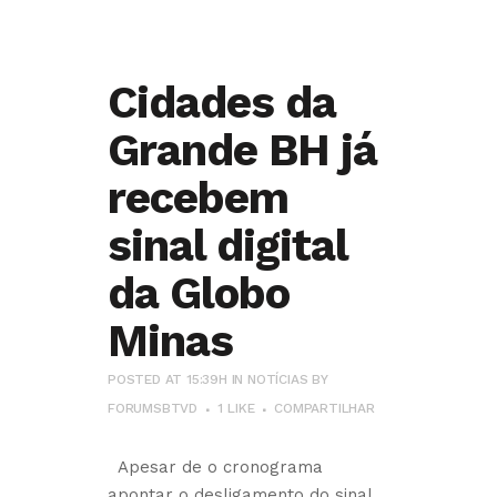
Cidades da
Grande BH já
recebem
sinal digital
da Globo
Minas
POSTED AT 15:39H
IN
NOTÍCIAS
BY
FORUMSBTVD
1
LIKE
COMPARTILHAR
Apesar de o cronograma
apontar o desligamento do sinal