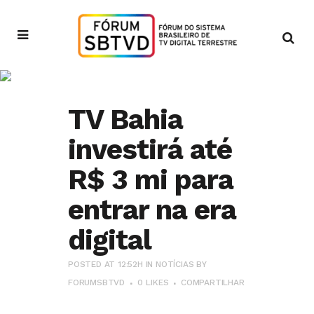
Notícias
TV Bahia
investirá até
R$ 3 mi para
entrar na era
digital
POSTED AT 12:52H
IN
NOTÍCIAS
BY
FORUMSBTVD
0
LIKES
COMPARTILHAR